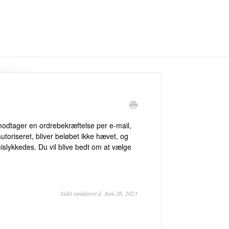
u modtager en ordrebekræftelse per e-mail,
 autoriseret, bliver beløbet ikke hævet, og
slykkedes. Du vil blive bedt om at vælge
Sidst opdateret d. Juni 26, 2023