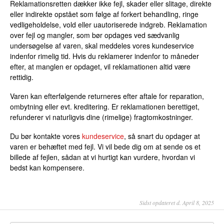
Reklamationsretten dækker ikke fejl, skader eller slitage, direkte
eller indirekte opstået som følge af forkert behandling, ringe
vedligeholdelse, vold eller uautoriserede indgreb. Reklamation
over fejl og mangler, som bør opdages ved sædvanlig
undersøgelse af varen, skal meddeles vores kundeservice
indenfor rimelig tid. Hvis du reklamerer indenfor to måneder
efter, at manglen er opdaget, vil reklamationen altid være
rettidig.
Varen kan efterfølgende returneres efter aftale for reparation,
ombytning eller evt. kreditering. Er reklamationen berettiget,
refunderer vi naturligvis dine (rimelige) fragtomkostninger.
Du bør kontakte vores
kundeservice
, så snart du opdager at
varen er behæftet med fejl. Vi vil bede dig om at sende os et
billede af fejlen, sådan at vi hurtigt kan vurdere, hvordan vi
bedst kan kompensere.
Sidst opdateret d. April 8, 2025