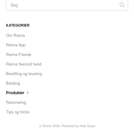
KATEGORIER
Om Reima
Reima App
Reima Friends
Reima Second hand
Bestilling og levering
Betaling
Produkter
Returnering
Tips og tricks
©
Reima
2026.
Powered by
Help Scout