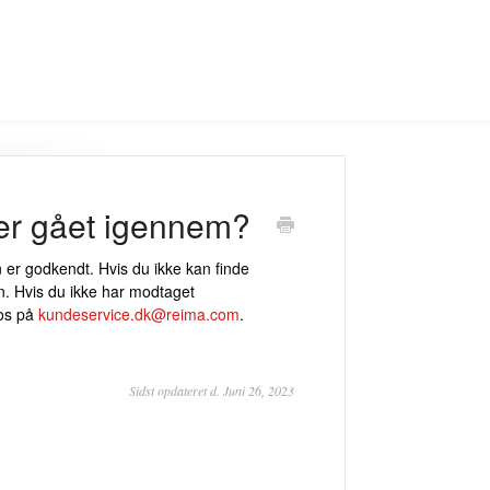
 er gået igennem?
 er godkendt. Hvis du ikke kan finde
. Hvis du ikke har modtaget
 os på
kundeservice.dk@reima.com
.
Sidst opdateret d. Juni 26, 2023